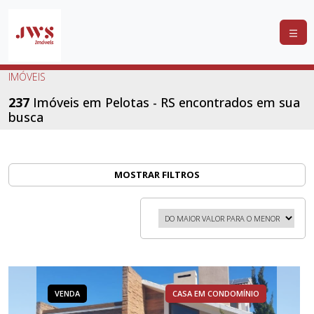
COMPRAR
IMÓVEIS
ALUGAR
237
Imóveis em Pelotas - RS encontrados em sua
busca
LANÇAMENTOS
ANUNCIE
SEU
MOSTRAR FILTROS
IMÓVEL
CONTATO
VENDA
CASA EM CONDOMÍNIO