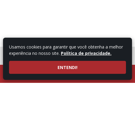
Usamos cookies para garantir que você obtenha a melhor
experiência no nosso site.
Política de privacidade.
FALE COM UM
CONSULTOR
ENTENDI!
LIGUE AGORA
ATENDIMENTO POR
53997101987
WHATSAPP