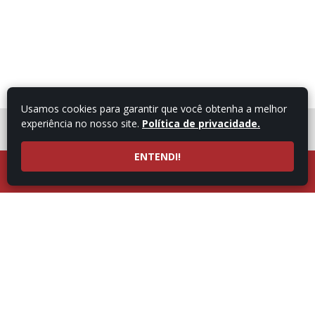
Usamos cookies para garantir que você obtenha a melhor
experiência no nosso site.
Política de privacidade.
FALE COM UM
CONSULTOR
ENTENDI!
LIGUE AGORA
ATENDIMENTO POR
53997101987
WHATSAPP