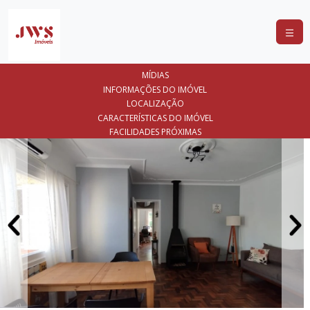
COMPRAR
MÍDIAS
ALUGAR
INFORMAÇÕES DO IMÓVEL
LOCALIZAÇÃO
LANÇAMENTOS
CARACTERÍSTICAS DO IMÓVEL
FACILIDADES PRÓXIMAS
ANUNCIE
SEU
IMÓVEL
CONTATO