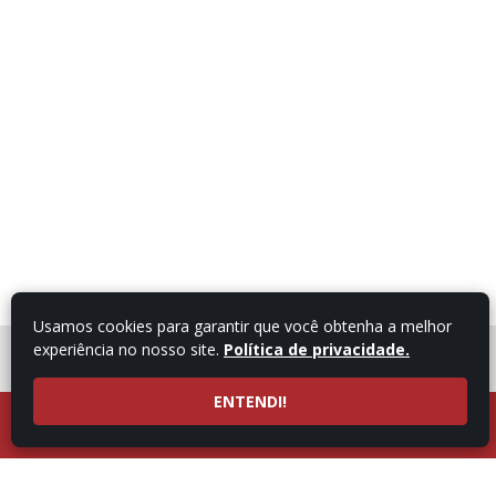
Usamos cookies para garantir que você obtenha a melhor
experiência no nosso site.
Política de privacidade.
FALE COM UM
CONSULTOR
ENTENDI!
LIGUE AGORA
ATENDIMENTO POR
53997101987
WHATSAPP