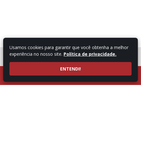
Usamos cookies para garantir que você obtenha a melhor
experiência no nosso site.
Política de privacidade.
FALE COM UM
CONSULTOR
ENTENDI!
LIGUE AGORA
ATENDIMENTO POR
53997101987
WHATSAPP