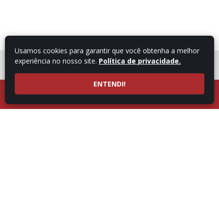
Usamos cookies para garantir que você obtenha a melhor
experiência no nosso site.
Política de privacidade.
FALE COM UM
CONSULTOR
ENTENDI!
LIGUE AGORA
ATENDIMENTO POR
53997101987
WHATSAPP