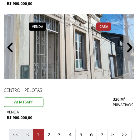
R$ 900.000,00
VENDA
CASA
CENTRO - PELOTAS
326 M²
WHATSAPP
PRIVATIVOS
VENDA
R$ 900.000,00
<<
<
1
2
3
4
5
6
7
>
>>