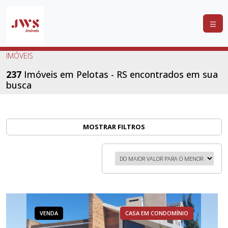
COMPRAR
IMÓVEIS
ALUGAR
237
Imóveis em Pelotas - RS encontrados em sua
busca
LANÇAMENTOS
ANUNCIE
SEU
MOSTRAR FILTROS
IMÓVEL
CONTATO
VENDA
CASA EM CONDOMÍNIO