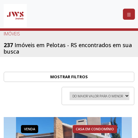
COMPRAR
IMÓVEIS
ALUGAR
237
Imóveis em Pelotas - RS encontrados em sua
busca
LANÇAMENTOS
ANUNCIE
SEU
MOSTRAR FILTROS
IMÓVEL
CONTATO
VENDA
CASA EM CONDOMÍNIO