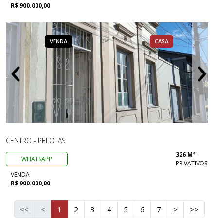
R$ 900.000,00
VENDA
CASA
CENTRO - PELOTAS
326 M²
WHATSAPP
PRIVATIVOS
VENDA
R$ 900.000,00
<<
<
1
2
3
4
5
6
7
>
>>