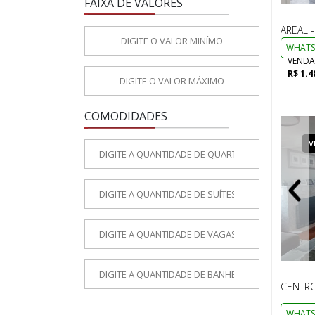
FAIXA DE VALORES
AREAL 
WHATS
VENDA
R$ 1.4
COMODIDADES
VENDA
COBERTURA
V
CENTRO
WHATS