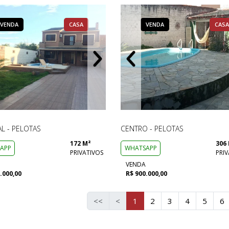
VENDA
VENDA
CASA
CASA
VENDA
VENDA
VENDA
CASA
CASA
AL - PELOTAS
CENTRO - PELOTAS
172 M²
306
APP
WHATSAPP
PRIVATIVOS
PRIV
VENDA
.000,00
R$ 900.000,00
<<
<
1
2
3
4
5
6