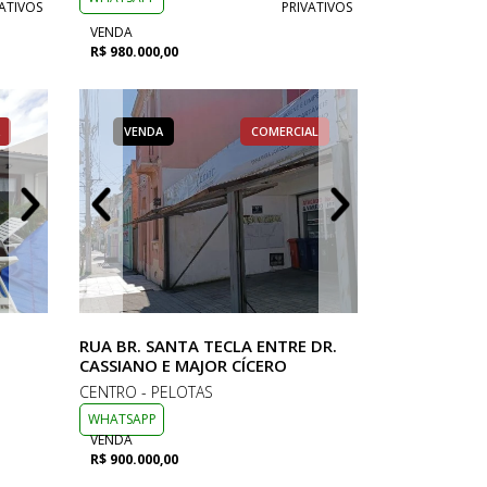
ATIVOS
PRIVATIVOS
VENDA
R$ 980.000,00
RCIAL
VENDA
VENDA
VENDA
APARTAMENTO
COMERCIAL
CASA
VENDA
VENDA
VENDA
AP
RUA BR. SANTA TECLA ENTRE DR.
CASSIANO E MAJOR CÍCERO
CENTRO - PELOTAS
WHATSAPP
VENDA
R$ 900.000,00