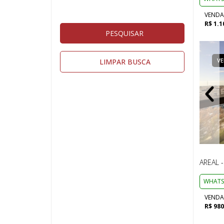
VENDA
R$ 1.1
PESQUISAR
VENDA
APARTAMENTO
V
LIMPAR BUSCA
AREAL 
WHATS
VENDA
R$ 980