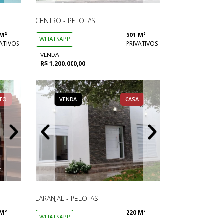
CENTRO - PELOTAS
 M²
601 M²
WHATSAPP
ATIVOS
PRIVATIVOS
VENDA
R$ 1.200.000,00
TO
CASA
VENDA
VENDA
VENDA
COBERTURA
APARTAMENTO
CASA
VENDA
VENDA
VENDA
LARANJAL - PELOTAS
 M²
220 M²
WHATSAPP