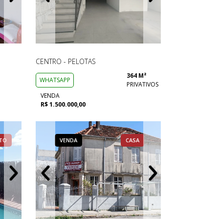
CENTRO - PELOTAS
364 M²
WHATSAPP
PRIVATIVOS
VENDA
R$ 1.500.000,00
TO
CASA
VENDA
VENDA
VENDA
APARTAMENTO
CASA
CASA
VENDA
VENDA
VENDA