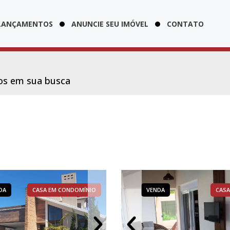
LANÇAMENTOS
ANUNCIE SEU IMÓVEL
CONTATO
os em sua busca
DA
VENDA
CASA EM CONDOMÍNIO
CASA
VENDA
VENDA
VENDA
CASA EM CONDOMÍNIO
COME
CASA