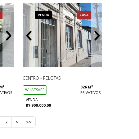
CASA
VENDA
VENDA
VENDA
CASA
CASA
CASA
VENDA
VENDA
VENDA
CENTRO - PELOTAS
 M²
326 M²
WHATSAPP
ATIVOS
PRIVATIVOS
VENDA
R$ 900.000,00
7
>
>>