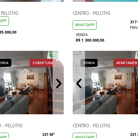
- PELOTAS
CENTRO - PELOTAS
APP
317
WHATSAPP
PRIV
85.000,00
VENDA
R$ 1.300.000,00
ENDA
VENDA
COBERTURA
APARTAMENTO
VENDA
VENDA
VENDA
COBERTURA
APARTAMEN
 - PELOTAS
CENTRO - PELOTAS
221 M²
221
APP
WHATSAPP