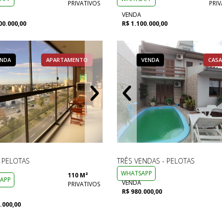
PRIVATIVOS
PRIV
VENDA
00.000,00
R$ 1.100.000,00
ENDA
VENDA
APARTAMENTO
CASA
VENDA
VENDA
VENDA
APARTAMENTO
COME
CASA
- PELOTAS
TRÊS VENDAS - PELOTAS
WHATSAPP
110 M²
APP
VENDA
PRIVATIVOS
R$ 980.000,00
.000,00