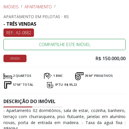
IMÓVEIS
APARTAMENTO
APARTAMENTO EM PELOTAS - RS
- TRÊS VENDAS
REF:. A2-0882
COMPARTILHE ESTE IMÓVEL
R$ 150.000,00
VENDA
2 QUARTOS
1 BWC
39 M² PRIVATIVOS
57 M² TOTAL
IPTU: R$ 95,22
DESCRIÇÃO DO IMÓVEL
- Apartamento 02 dormitórios, sala de estar, cozinha, banheiro,
terraço com churrasqueira, piso flutuante, janelas em alumínio
novas, porta de entrada em madeira. - Taxa da aguá fixa :
R$9094.