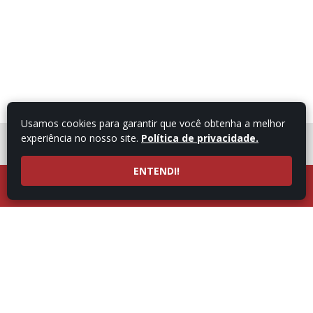
Usamos cookies para garantir que você obtenha a melhor
experiência no nosso site.
Política de privacidade.
FALE COM UM
CONSULTOR
ENTENDI!
LIGUE AGORA
ATENDIMENTO POR
53997101987
WHATSAPP