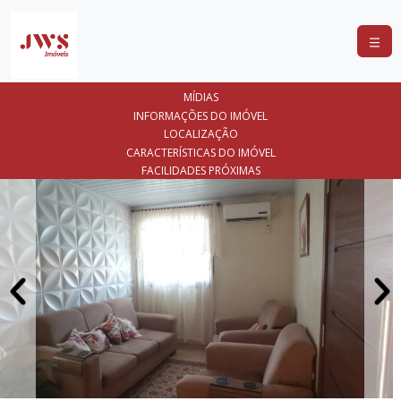
COMPRAR
MÍDIAS
ALUGAR
INFORMAÇÕES DO IMÓVEL
LOCALIZAÇÃO
LANÇAMENTOS
CARACTERÍSTICAS DO IMÓVEL
FACILIDADES PRÓXIMAS
ANUNCIE
SEU
IMÓVEL
CONTATO