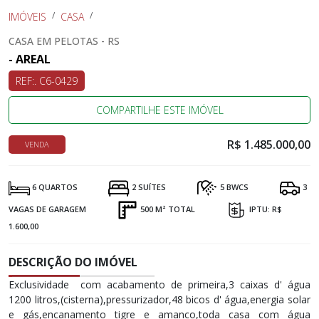
IMÓVEIS
CASA
CASA EM PELOTAS - RS
- AREAL
REF:. C6-0429
COMPARTILHE ESTE IMÓVEL
R$ 1.485.000,00
VENDA
6 QUARTOS
2 SUÍTES
5 BWCS
3
VAGAS DE GARAGEM
500 M² TOTAL
IPTU: R$
1.600,00
DESCRIÇÃO DO IMÓVEL
Exclusividade com acabamento de primeira,3 caixas d' água
1200 litros,(cisterna),pressurizador,48 bicos d' água,energia solar
e gás,encanamento tigre e amanco,toda casa com água