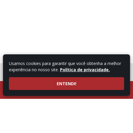
Usamos cookies para garantir que você obtenha a melhor
experiência no nosso site.
Política de privacidade.
FALE COM UM
CONSULTOR
ENTENDI!
LIGUE AGORA
ATENDIMENTO POR
53997101987
WHATSAPP