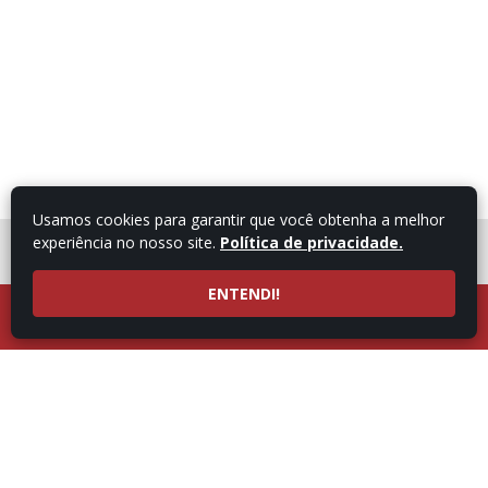
Usamos cookies para garantir que você obtenha a melhor
experiência no nosso site.
Política de privacidade.
FALE COM UM
CONSULTOR
ENTENDI!
LIGUE AGORA
ATENDIMENTO POR
53997101987
WHATSAPP