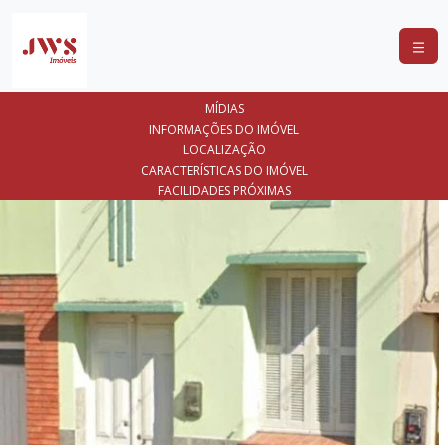
COMPRAR
MÍDIAS
ALUGAR
INFORMAÇÕES DO IMÓVEL
LOCALIZAÇÃO
LANÇAMENTOS
CARACTERÍSTICAS DO IMÓVEL
FACILIDADES PRÓXIMAS
ANUNCIE
SEU
IMÓVEL
CONTATO