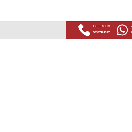
LIGUE AGORA
53997101987