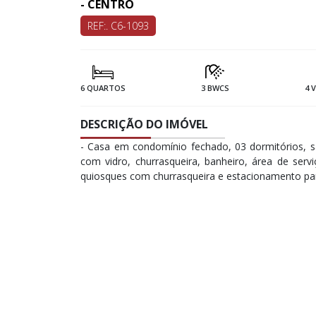
- CENTRO
REF:. C6-1093
6 QUARTOS
3 BWCS
4 
DESCRIÇÃO DO IMÓVEL
- Casa em condomínio fechado, 03 dormitórios, s
com vidro, churrasqueira, banheiro, área de servi
quiosques com churrasqueira e estacionamento para