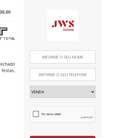
00,00
M² TOTAL
fechado
 festas,