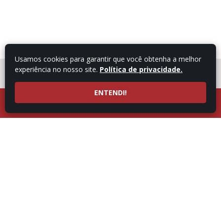
Usamos cookies para garantir que você obtenha a melhor
experiência no nosso site.
Política de privacidade.
FALE COM UM
CONSULTOR
ENTENDI!
LIGUE AGORA
ATENDIMENTO POR
53997101987
WHATSAPP