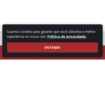
Usamos cookies para garantir que você obtenha a melhor
experiência no nosso site.
Política de privacidade.
FALE COM UM
CONSULTOR
ENTENDI!
LIGUE AGORA
ATENDIMENTO POR
53997101987
WHATSAPP