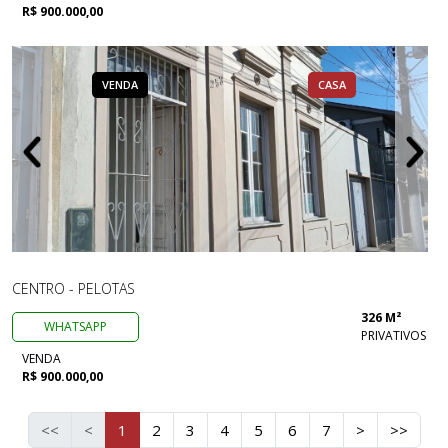
R$ 900.000,00
VENDA
CASA
CENTRO - PELOTAS
326 M²
WHATSAPP
PRIVATIVOS
VENDA
R$ 900.000,00
<<
<
1
2
3
4
5
6
7
>
>>