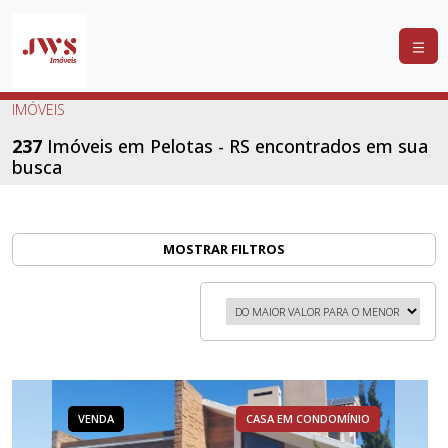
COMPRAR
IMÓVEIS
ALUGAR
237
Imóveis em Pelotas - RS encontrados em sua
busca
LANÇAMENTOS
ANUNCIE
SEU
MOSTRAR FILTROS
IMÓVEL
CONTATO
VENDA
CASA EM CONDOMÍNIO