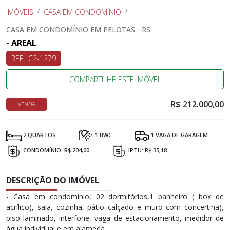
IMÓVEIS
CASA EM CONDOMÍNIO
CASA EM CONDOMÍNIO EM PELOTAS - RS
- AREAL
REF:. C2-1279
COMPARTILHE ESTE IMÓVEL
R$ 212.000,00
VENDA
2 QUARTOS
1 BWC
1 VAGA DE GARAGEM
CONDOMÍNIO: R$ 204,00
IPTU: R$ 35,18
DESCRIÇÃO DO IMÓVEL
- Casa em condomínio, 02 dormitórios,1 banheiro ( box de
acrílico), sala, cozinha, pátio calçado e muro com concertina),
piso laminado, interfone, vaga de estacionamento, medidor de
água individual e em alameda.