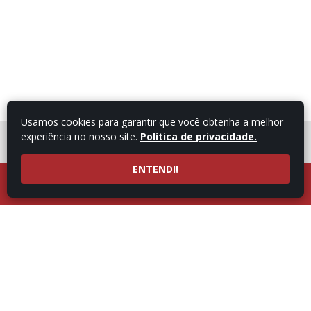
Usamos cookies para garantir que você obtenha a melhor
experiência no nosso site.
Política de privacidade.
FALE COM UM
CONSULTOR
ENTENDI!
LIGUE AGORA
ATENDIMENTO POR
53997101987
WHATSAPP