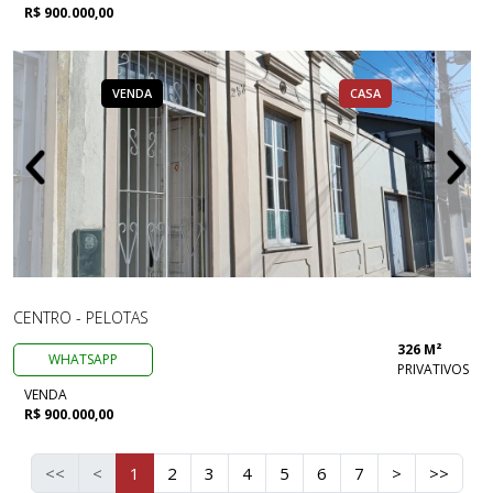
R$ 900.000,00
VENDA
CASA
CENTRO - PELOTAS
326 M²
WHATSAPP
PRIVATIVOS
VENDA
R$ 900.000,00
<<
<
1
2
3
4
5
6
7
>
>>