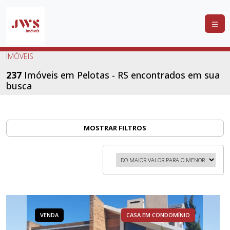
COMPRAR
IMÓVEIS
ALUGAR
237
Imóveis em Pelotas - RS encontrados em sua
busca
LANÇAMENTOS
ANUNCIE
SEU
MOSTRAR FILTROS
IMÓVEL
CONTATO
VENDA
CASA EM CONDOMÍNIO