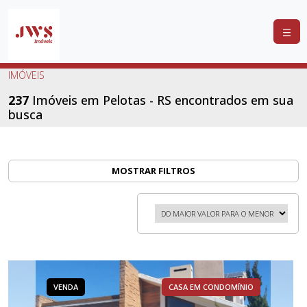
COMPRAR
IMÓVEIS
ALUGAR
237
Imóveis em Pelotas - RS encontrados em sua
busca
LANÇAMENTOS
ANUNCIE
SEU
MOSTRAR FILTROS
IMÓVEL
CONTATO
VENDA
CASA EM CONDOMÍNIO