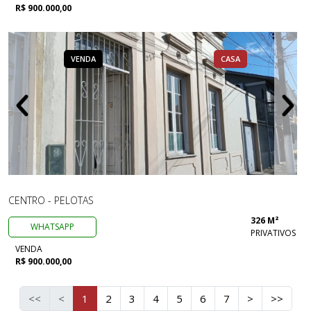
R$ 900.000,00
VENDA
CASA
CENTRO - PELOTAS
326 M²
WHATSAPP
PRIVATIVOS
VENDA
R$ 900.000,00
<<
<
1
2
3
4
5
6
7
>
>>