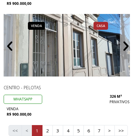
R$ 900.000,00
VENDA
CASA
CENTRO - PELOTAS
326 M²
WHATSAPP
PRIVATIVOS
VENDA
R$ 900.000,00
<<
<
1
2
3
4
5
6
7
>
>>