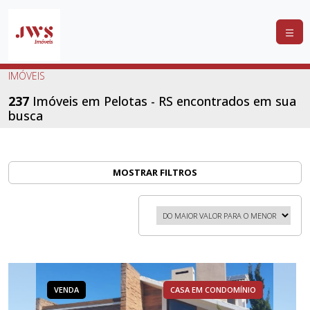
COMPRAR
IMÓVEIS
ALUGAR
237
Imóveis em Pelotas - RS encontrados em sua
busca
LANÇAMENTOS
ANUNCIE
SEU
MOSTRAR FILTROS
IMÓVEL
CONTATO
VENDA
CASA EM CONDOMÍNIO