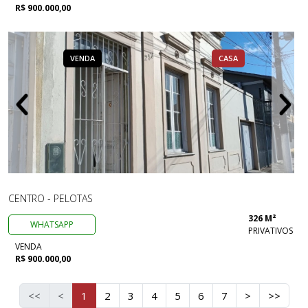
R$ 900.000,00
VENDA
CASA
CENTRO - PELOTAS
326 M²
WHATSAPP
PRIVATIVOS
VENDA
R$ 900.000,00
<<
<
1
2
3
4
5
6
7
>
>>