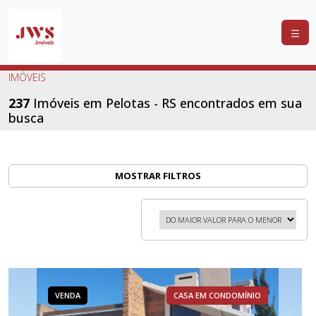
COMPRAR
IMÓVEIS
ALUGAR
237
Imóveis em Pelotas - RS encontrados em sua
busca
LANÇAMENTOS
ANUNCIE
SEU
MOSTRAR FILTROS
IMÓVEL
CONTATO
VENDA
CASA EM CONDOMÍNIO