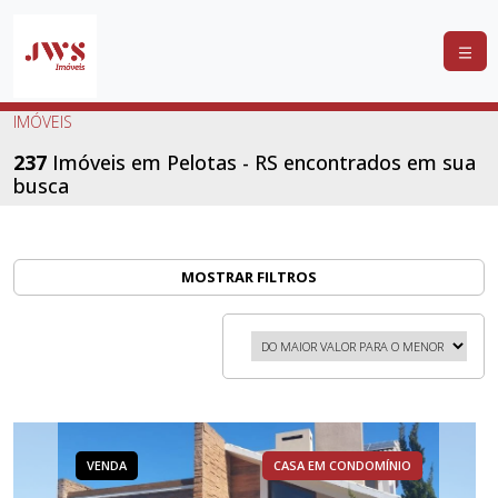
COMPRAR
IMÓVEIS
ALUGAR
237
Imóveis em Pelotas - RS encontrados em sua
busca
LANÇAMENTOS
ANUNCIE
SEU
MOSTRAR FILTROS
IMÓVEL
CONTATO
VENDA
CASA EM CONDOMÍNIO