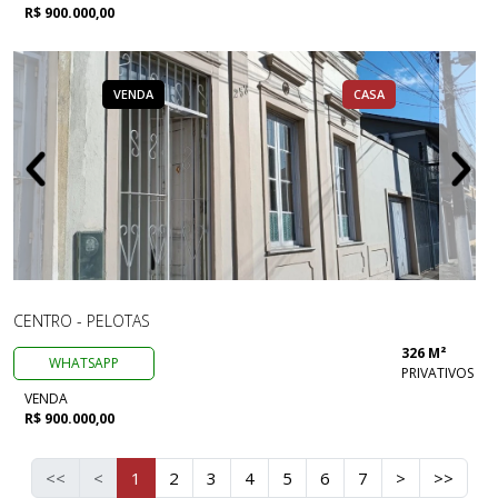
R$ 900.000,00
VENDA
CASA
CENTRO - PELOTAS
326 M²
WHATSAPP
PRIVATIVOS
VENDA
R$ 900.000,00
<<
<
1
2
3
4
5
6
7
>
>>