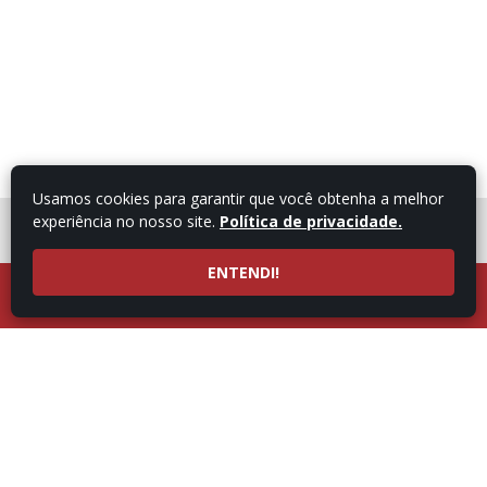
Usamos cookies para garantir que você obtenha a melhor
experiência no nosso site.
Política de privacidade.
FALE COM UM
CONSULTOR
ENTENDI!
LIGUE AGORA
ATENDIMENTO POR
53997101987
WHATSAPP