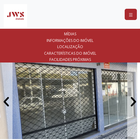
COMPRAR
MÍDIAS
ALUGAR
INFORMAÇÕES DO IMÓVEL
LOCALIZAÇÃO
LANÇAMENTOS
CARACTERÍSTICAS DO IMÓVEL
FACILIDADES PRÓXIMAS
ANUNCIE
SEU
IMÓVEL
CONTATO