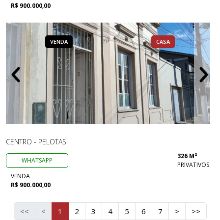
R$ 900.000,00
VENDA
CASA
CENTRO - PELOTAS
326 M²
WHATSAPP
PRIVATIVOS
VENDA
R$ 900.000,00
<<
<
1
2
3
4
5
6
7
>
>>