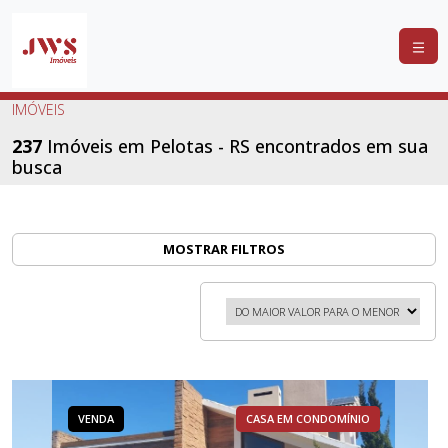
COMPRAR
IMÓVEIS
ALUGAR
237
Imóveis em Pelotas - RS encontrados em sua
busca
LANÇAMENTOS
ANUNCIE
SEU
MOSTRAR FILTROS
IMÓVEL
CONTATO
VENDA
CASA EM CONDOMÍNIO