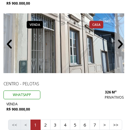
R$ 900.000,00
VENDA
CASA
CENTRO - PELOTAS
326 M²
WHATSAPP
PRIVATIVOS
VENDA
R$ 900.000,00
<<
<
1
2
3
4
5
6
7
>
>>