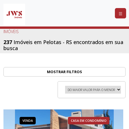
COMPRAR
IMÓVEIS
ALUGAR
237
Imóveis em Pelotas - RS encontrados em sua
busca
LANÇAMENTOS
ANUNCIE
SEU
MOSTRAR FILTROS
IMÓVEL
CONTATO
VENDA
CASA EM CONDOMÍNIO