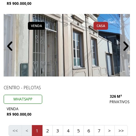
R$ 900.000,00
VENDA
CASA
CENTRO - PELOTAS
326 M²
WHATSAPP
PRIVATIVOS
VENDA
R$ 900.000,00
<<
<
1
2
3
4
5
6
7
>
>>