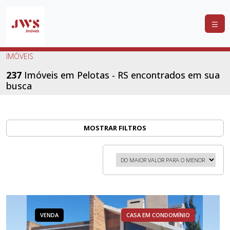
COMPRAR
IMÓVEIS
ALUGAR
237
Imóveis em Pelotas - RS encontrados em sua
busca
LANÇAMENTOS
ANUNCIE
SEU
MOSTRAR FILTROS
IMÓVEL
CONTATO
VENDA
CASA EM CONDOMÍNIO